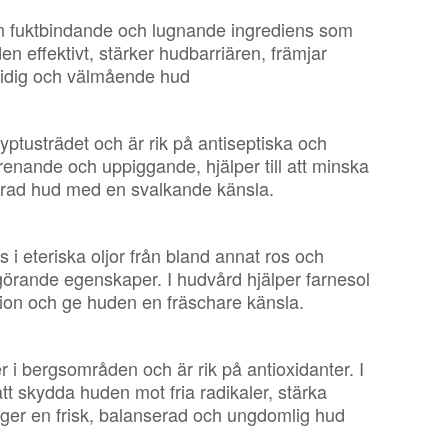
en fuktbindande och lugnande ingrediens som
en effektivt, stärker hudbarriären, främjar
midig och välmående hud
yptusträdet och är rik på antiseptiska och
enande och uppiggande, hjälper till att minska
serad hud med en svalkande känsla.
 i eteriska oljor från bland annat ros och
kgörande egenskaper. I hudvård hjälper farnesol
ktion och ge huden en fräschare känsla.
r i bergsområden och är rik på antioxidanter. I
att skydda huden mot fria radikaler, stärka
t ger en frisk, balanserad och ungdomlig hud