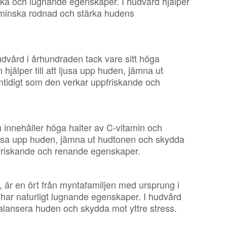
ska och lugnande egenskaper. I hudvård hjälper
, minska rodnad och stärka hudens
hudvård i århundraden tack vare sitt höga
hjälper till att ljusa upp huden, jämna ut
mtidigt som den verkar uppfriskande och
h innehåller höga halter av C-vitamin och
t ljusa upp huden, jämna ut hudtonen och skydda
pfriskande och renande egenskaper.
s, är en ört från myntafamiljen med ursprung i
 har naturligt lugnande egenskaper. I hudvård
 balansera huden och skydda mot yttre stress.