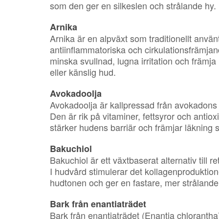
som den ger en silkeslen och strålande hy.
Arnika
Arnika är en alpväxt som traditionellt anvä
antiinflammatoriska och cirkulationsfrämjand
minska svullnad, lugna irritation och främj
eller känslig hud.
Avokadoolja
Avokadoolja är kallpressad från avokadons f
Den är rik på vitaminer, fettsyror och antiox
stärker hudens barriär och främjar läkning 
Bakuchiol
Bakuchiol är ett växtbaserat alternativ till re
I hudvård stimulerar det kollagenproduktione
hudtonen och ger en fastare, mer strålande 
Bark från enantiaträdet
Bark från enantiaträdet (Enantia chlorantha),