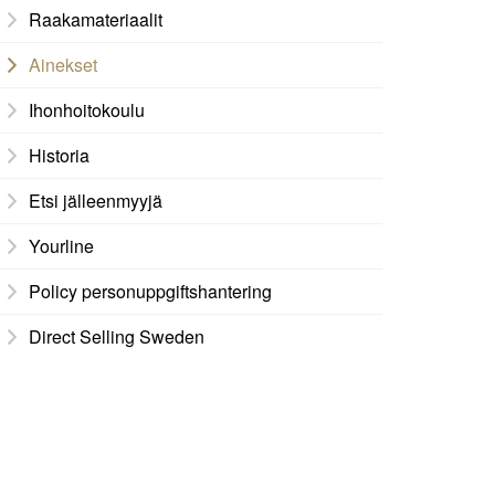
Raakamateriaalit
Ainekset
Ihonhoitokoulu
Historia
Etsi jälleenmyyjä
Yourline
Policy personuppgiftshantering
Direct Selling Sweden