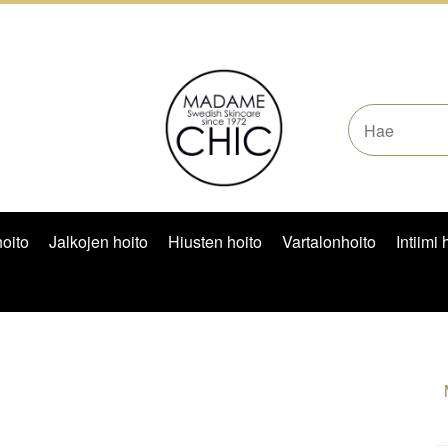
oito
Jalkojen hoito
Hiusten hoito
Vartalonhoito
Intiimi 