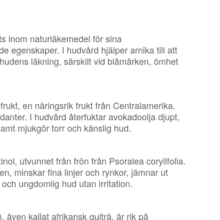
nts inom naturläkemedel för sina
e egenskaper. I hudvård hjälper arnika till att
a hudens läkning, särskilt vid blåmärken, ömhet
rukt, en näringsrik frukt från Centralamerika.
idanter. I hudvård återfuktar avokadoolja djupt,
samt mjukgör torr och känslig hud.
tinol, utvunnet från frön från Psoralea corylifolia.
n, minskar fina linjer och rynkor, jämnar ut
och ungdomlig hud utan irritation.
 även kallat afrikansk gulträ, är rik på