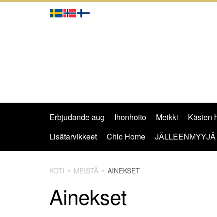
Erbjudande aug
Ihonhoito
Meikki
Käsien h
Lisätarvikkeet
Chic Home
JÄLLEENMYYJÄ
KOTI
MEISTÄ
AINEKSET
Ainekset