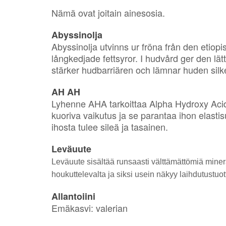
Nämä ovat joitain ainesosia.
Abyssinolja
Abyssinolja utvinns ur fröna från den etiopi
långkedjade fettsyror. I hudvård ger den lätt
stärker hudbarriären och lämnar huden silke
AH AH
Lyhenne AHA tarkoittaa Alpha Hydroxy Acidi
kuoriva vaikutus ja se parantaa ihon elastis
ihosta tulee sileä ja tasainen.
Leväuute
Leväuute sisältää runsaasti välttämättömiä mine
houkuttelevalta ja siksi usein näkyy laihdutustuot
Allantoiini
Emäkasvi: valerian