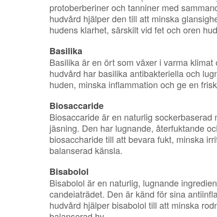
protoberberiner och tanniner med sammandr
hudvård hjälper den till att minska glansigh
hudens klarhet, särskilt vid fet och oren hud
Basilika
Basilika är en ört som växer i varma klimat o
hudvård har basilika antibakteriella och lugn
huden, minska inflammation och ge en frisk,
Biosaccaride
Biosaccaride är en naturlig sockerbaserad
jäsning. Den har lugnande, återfuktande o
biosaccharide till att bevara fukt, minska ir
balanserad känsla.
Bisabolol
Bisabolol är en naturlig, lugnande ingredie
candeiaträdet. Den är känd för sina antiinf
hudvård hjälper bisabolol till att minska ro
balanserad hy.