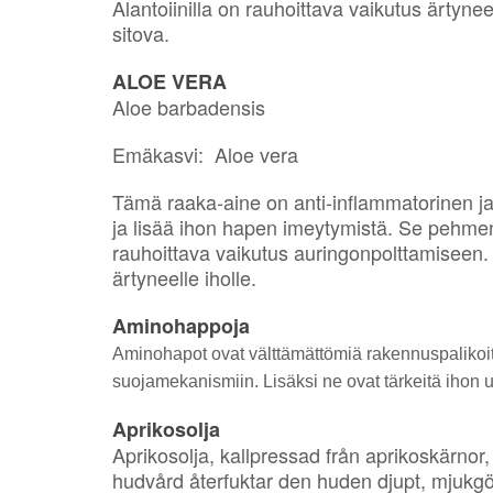
Alantoiinilla on rauhoittava vaikutus ärtyne
sitova.
ALOE VERA
Aloe barbadensis
Emäkasvi: Aloe vera
Tämä raaka-aine on anti-inflammatorinen ja
ja lisää ihon hapen imeytymistä. Se pehmentä
rauhoittava vaikutus auringonpolttamiseen. S
ärtyneelle iholle.
Aminohappoja
Aminohapot ovat välttämättömiä rakennuspalikoit
suojamekanismiin. Lisäksi ne ovat tärkeitä ihon 
Aprikosolja
Aprikosolja, kallpressad från aprikoskärnor, ä
hudvård återfuktar den huden djupt, mjukgör 