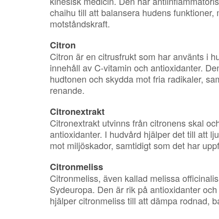
kinesisk medicin. Den har antiinflammatori
chaihu till att balansera hudens funktioner
motståndskraft.
Citron
Citron är en citrusfrukt som har använts i 
innehåll av C-vitamin och antioxidanter. Den 
hudtonen och skydda mot fria radikaler, sa
renande.
Citronextrakt
Citronextrakt utvinns från citronens skal oc
antioxidanter. I hudvård hjälper det till at
mot miljöskador, samtidigt som det har up
Citronmeliss
Citronmeliss, även kallad melissa officinali
Sydeuropa. Den är rik på antioxidanter och
hjälper citronmeliss till att dämpa rodnad,