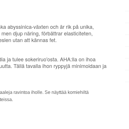
ska abyssinica-växten och är rik på unika,
 men djup näring, förbättrar elasticiteten,
slen utan att kännas fet.
a ja tulee sokeriruo'osta. AHA:lla on ihoa
uutta. Tällä tavalla ihon ryppyjä minimoidaan ja
raaleja
ravintoa iholle. Se näyttää ko
miehiltä
teissa.