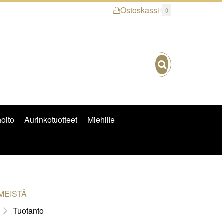
Ostoskassi
0
Hae
hoito
Aurinkotuotteet
Miehille
MEISTÄ
Tuotanto