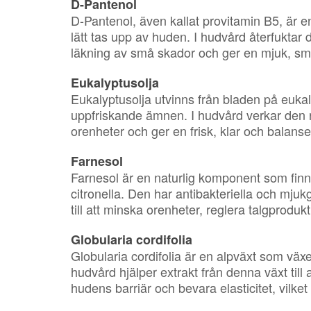
D-Pantenol
D-Pantenol, även kallat provitamin B5, är 
lätt tas upp av huden. I hudvård återfuktar d
läkning av små skador och ger en mjuk, s
Eukalyptusolja
Eukalyptusolja utvinns från bladen på eukal
uppfriskande ämnen. I hudvård verkar den r
orenheter och ger en frisk, klar och balan
Farnesol
Farnesol är en naturlig komponent som finns
citronella. Den har antibakteriella och mju
till att minska orenheter, reglera talgprodu
Globularia cordifolia
Globularia cordifolia är en alpväxt som växe
hudvård hjälper extrakt från denna växt till 
hudens barriär och bevara elasticitet, vilke