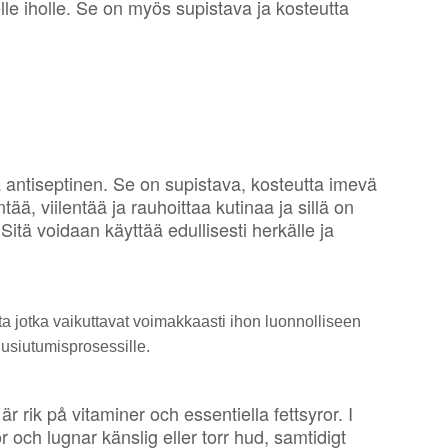
elle iholle. Se on myös supistava ja kosteutta
 antiseptinen. Se on supistava, kosteutta imevä
ä, viilentää ja rauhoittaa kutinaa ja sillä on
itä voidaan käyttää edullisesti herkälle ja
a jotka vaikuttavat voimakkaasti ihon luonnolliseen
uusiutumisprosessille.
r rik på vitaminer och essentiella fettsyror. I
och lugnar känslig eller torr hud, samtidigt