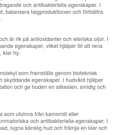
agande och antibakteriella egenskaper. I
et, balansera talgproduktionen och förbättra
.
ch är rik på antioxidanter och eteriska oljor. I
ande egenskaper, vilket hjälper till att rena
 klar hy.
 molekyl som framställs genom bioteknisk
ch skyddande egenskaper. I hudvård hjälper
ritation och ge huden en silkeslen, smidig och
ns som utvinns från kamomill eller
lammatoriska och antibakteriella egenskaper. I
dnad, lugna känslig hud och främja en klar och