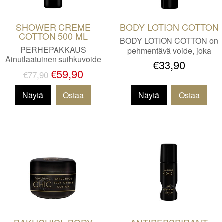
SHOWER CREME
BODY LOTION COTTON
COTTON 500 ML
BODY LOTION COTTON on
PERHEPAKKAUS
pehmentävä voide, joka
Ainutlaatuinen suihkuvoide
ravit…
€33,90
niille, jo…
€59,90
€77,90
Näytä
Näytä
BAKUCHIOL BODY
ANTIPERSPIRANT