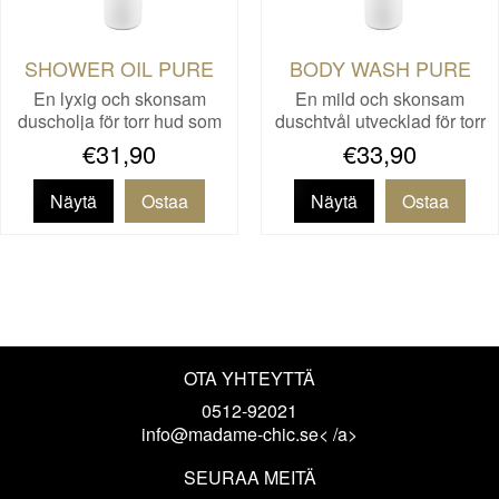
SHOWER OIL PURE
BODY WASH PURE
En lyxig och skonsam
En mild och skonsam
duscholja för torr hud som
duschtvål utvecklad för torr
re…
o…
€31,90
€33,90
Näytä
Näytä
OTA YHTEYTTÄ
0512-92021
info@madame-chic.se< /a>
SEURAA MEITÄ