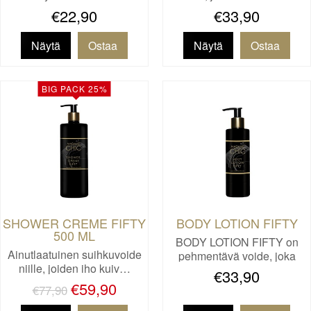
€22,90
€33,90
Näytä
Näytä
BIG PACK 25%
SHOWER CREME FIFTY
BODY LOTION FIFTY
500 ML
BODY LOTION FIFTY on
Ainutlaatuinen suihkuvoide
pehmentävä voide, joka
niille, joiden iho kuiv…
ravits…
€33,90
€59,90
€77,90