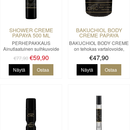
SHOWER CREME
BAKUCHIOL BODY
PAPAYA 500 ML
CREME PAPAYA
PERHEPAKKAUS
BAKUCHIOL BODY CREME
Ainutlaatuinen suihkuvoide
on tehokas vartalovoide,
niille, …
joka…
€59,90
€47,90
€77,90
Näytä
Näytä