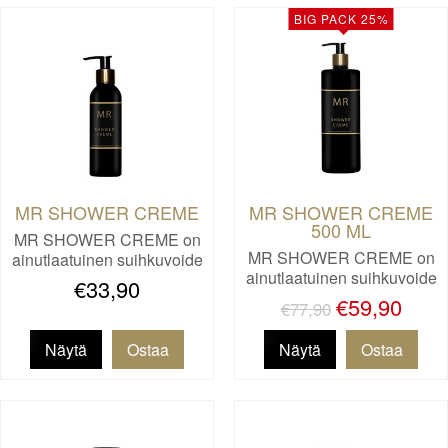
BIG PACK 25%
MR SHOWER CREME
MR SHOWER CREME
500 ML
MR SHOWER CREME on
MR SHOWER CREME on
ainutlaatuinen suihkuvoide
ainutlaatuinen suihkuvoide
niil…
€33,90
niil…
€59,90
€77,90
Näytä
Näytä