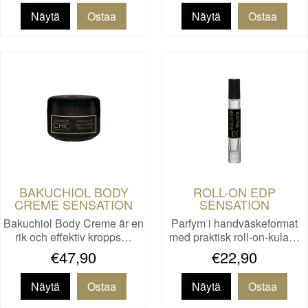
Näytä
Näytä
BAKUCHIOL BODY
ROLL-ON EDP
CREME SENSATION
SENSATION
Bakuchiol Body Creme är en
Parfym i handväskeformat
rik och effektiv kropps…
med praktisk roll-on-kula…
€47,90
€22,90
Näytä
Näytä