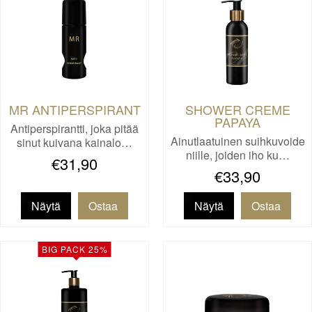
MR ANTIPERSPIRANT
SHOWER CREME
PAPAYA
Antiperspirantti, joka pitää
Ainutlaatuinen suihkuvoide
sinut kuivana kainalo…
niille, joiden iho ku…
€31,90
€33,90
Näytä
Näytä
BIG PACK 25%