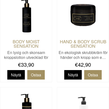
BODY MOIST
HAND & BODY SCRUB
SENSATION
SENSATION
En lyxig och skonsam
En ekologisk skrubbkräm för
kroppslotion utvecklad för
händer och kropp som e…
to…
€33,90
€42,90
Näytä
Näytä