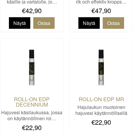
käsille ja vartalolle, jo…
rik och effektiv kropps…
€42,90
€47,90
Näytä
Näytä
ROLL-ON EDP
ROLL-ON EDP MR
DECENNIUM
Hajulaukun muotoinen
Hajuvesi käsilaukussa, jossa
hajuvesi käytännöllisellä
on käytännöllinen rol…
rol…
€22,90
€22,90