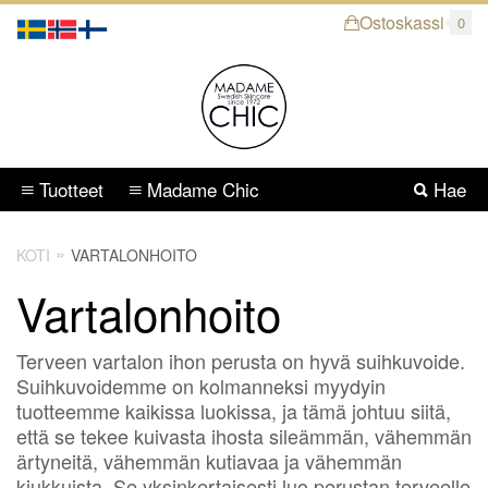
Ostoskassi
0
Tuotteet
Madame Chic
Hae
KOTI
VARTALONHOITO
Vartalonhoito
Terveen vartalon ihon perusta on hyvä suihkuvoide.
Suihkuvoidemme on kolmanneksi myydyin
tuotteemme kaikissa luokissa, ja tämä johtuu siitä,
että se tekee kuivasta ihosta sileämmän, vähemmän
ärtyneitä, vähemmän kutiavaa ja vähemmän
kiukkuista. Se yksinkertaisesti luo perustan terveelle