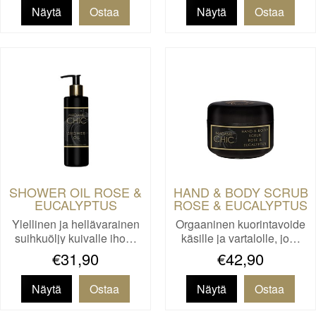
Näytä
Näytä
SHOWER OIL ROSE &
HAND & BODY SCRUB
EUCALYPTUS
ROSE & EUCALYPTUS
Ylellinen ja hellävarainen
Orgaaninen kuorintavoide
suihkuöljy kuivalle iho…
käsille ja vartalolle, jo…
€31,90
€42,90
Näytä
Näytä