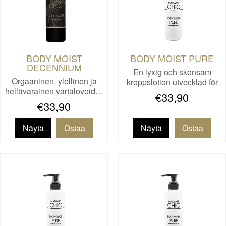
BODY MOIST
BODY MOIST PURE
DECENNIUM
En lyxig och skonsam
Orgaaninen, ylellinen ja
kroppslotion utvecklad för
hellävarainen vartalovoid…
to…
€33,90
€33,90
Näytä
Näytä