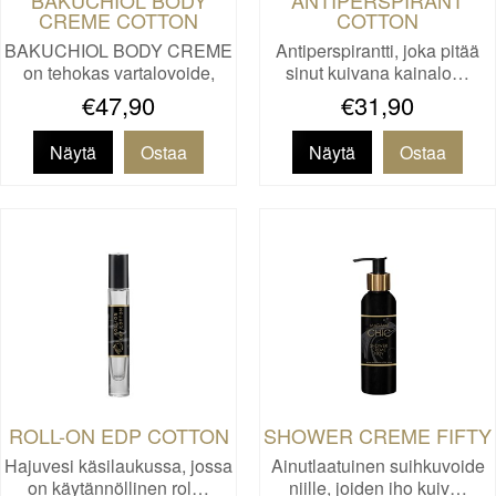
CREME COTTON
COTTON
BAKUCHIOL BODY CREME
Antiperspirantti, joka pitää
on tehokas vartalovoide,
sinut kuivana kainalo…
joka…
€47,90
€31,90
Näytä
Näytä
ROLL-ON EDP COTTON
SHOWER CREME FIFTY
Hajuvesi käsilaukussa, jossa
Ainutlaatuinen suihkuvoide
on käytännöllinen rol…
niille, joiden iho kuiv…