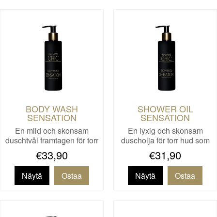
BODY WASH
SHOWER OIL
SENSATION
SENSATION
En mild och skonsam
En lyxig och skonsam
duschtvål framtagen för torr
duscholja för torr hud som
o…
re…
€33,90
€31,90
Näytä
Näytä