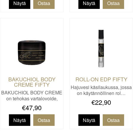
Näytä
Näytä
BAKUCHIOL BODY
ROLL-ON EDP FIFTY
CREME FIFTY
Hajuvesi käsilaukussa, jossa
BAKUCHIOL BODY CREME
on käytännöllinen rol…
on tehokas vartalovoide,
€22,90
joka…
€47,90
Näytä
Näytä