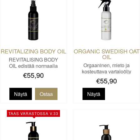
REVITALIZING BODY OIL
ORGANIC SWEDISH OAT
OIL
REVITALISING BODY
Orgaaninen, mieto ja
OIL edistää normaalia
kosteuttava vartaloöljy
lihasten j…
€55,90
kuiva…
€55,90
Näytä
Näytä
TAAS VARASTOSSA V.33