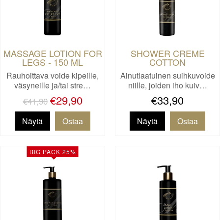
MASSAGE LOTION FOR
SHOWER CREME
LEGS - 150 ML
COTTON
Rauhoittava voide kipeille,
Ainutlaatuinen suihkuvoide
väsyneille ja/tai stre…
niille, joiden iho kuiv…
€29,90
€33,90
€41,90
Näytä
Näytä
BIG PACK 25%