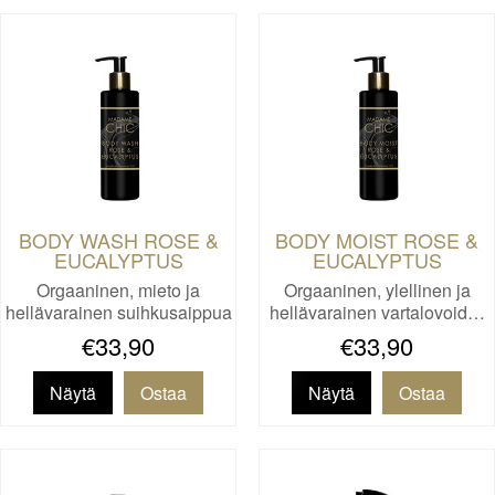
BODY WASH ROSE &
BODY MOIST ROSE &
EUCALYPTUS
EUCALYPTUS
Orgaaninen, mieto ja
Orgaaninen, ylellinen ja
hellävarainen suihkusaippua
hellävarainen vartalovoid…
k…
€33,90
€33,90
Näytä
Näytä