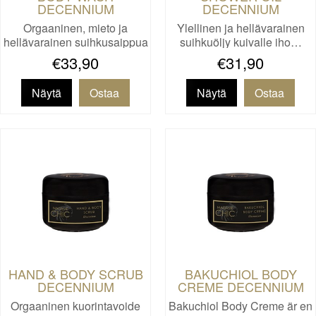
DECENNIUM
DECENNIUM
Orgaaninen, mieto ja
Ylellinen ja hellävarainen
hellävarainen suihkusaippua
suihkuöljy kuivalle iho…
k…
€33,90
€31,90
Näytä
Näytä
HAND & BODY SCRUB
BAKUCHIOL BODY
DECENNIUM
CREME DECENNIUM
Orgaaninen kuorintavoide
Bakuchiol Body Creme är en