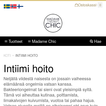
Ostoskassi
0
Tuotteet
Madame Chic
Hae
KOTI
INTIIMI HOITO
Intiimi hoito
Neljällä viidestä naisesta on jossain vaiheessa
elämäänsä ongelmia vatsan kanssa.
Bakteeriongelmat tai sieni ovat yleisimpiä syitä.
Tämä voi aiheuttaa kutinaa, polttamista,
limakalvojen kuivumista, vuotoa tai pahaa hajua.
Vatsan alueella meillä on alhaisempi pH-arvo kuin