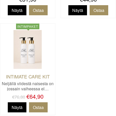
Näytä
Näytä
INTIMPAKET
INTIMATE CARE KIT
Neljällä viidestä naisesta on
jossain vaiheessa el…
€64,90
€76,80
Näytä