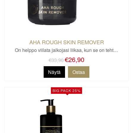
AHA ROUGH SKIN REMOVER
On helppo viilata jalkojasi liikaa, kun se on teht…
€26,90
€33,90
Näytä
BIG PACK 25%