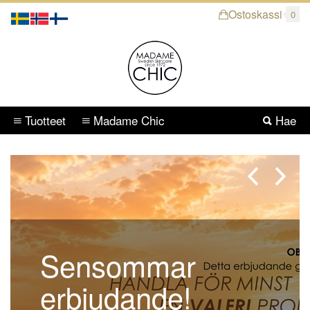
Ostoskassi
0
Tuotteet
Madame Chic
Hae
Sensommar
erbjudande!